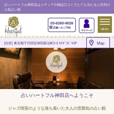
占いハートフル神田店はメディアや雑誌口コミでとても当たると評判の
人気占い館
03-6260-9026
店舗へのご予約
MENU
Map
[住所] 東京都千代田区神田鍛冶町3-3 ｶﾘｶﾞﾈﾋﾞﾙ3F
占いハートフル神田店へようこそ
ジャズ喫茶のような落ち着いた大人の雰囲気の占い館