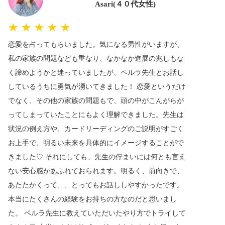
Asari(４０代女性)
★★★★★
恋愛を占ってもらいました。気になる男性がいますが、
私の家族の問題なども重なり、なかなか進展の兆しもな
く諦めようかと迷っていましたが、ペルラ先生とお話し
しているうちに勇気が湧いてきました！ 恋愛というだけ
でなく、その他の家族の問題もで、頭の中がこんがらが
ってしまっていたことにもよく理解できました。先生は
状況の例え方や、カードリーディングのご説明がすごく
お上手で、明るい未来を具体的にイメージすることがで
きました♡ それにしても、先生の佇まいには何とも言え
ない安心感があふれておられます。明るく、前向きで、
あたたかくって、、とってもお話ししやすかったです。
本当にたくさんの経験をお持ちの方なのだと思いまし
た。 ペルラ先生に教えていただいたやり方でトライして